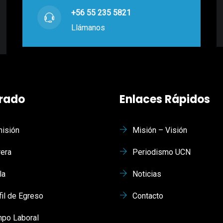
+56 55 235 5821
Llámanos
rado
Enlaces Rápidos
isión
Misión – Visión
rera
Periodismo UCN
la
Noticias
fil de Egreso
Contacto
po Laboral