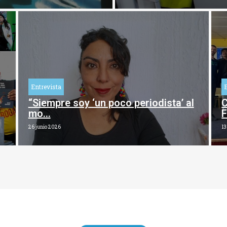
Entrevista
“Siempre soy ‘un poco periodista’ al
C
mo…
F
26 junio 2026
13