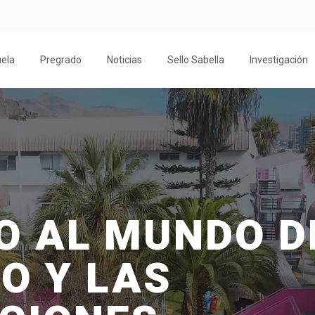
uela
Pregrado
Noticias
Sello Sabella
Investigación
O AL MUNDO D
O Y LAS