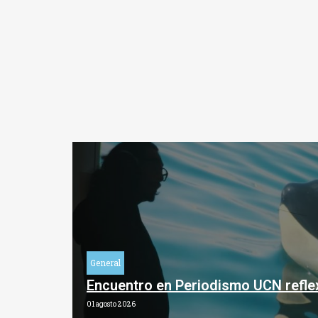
General
Encuentro en Periodismo UCN refle
01 agosto 2026