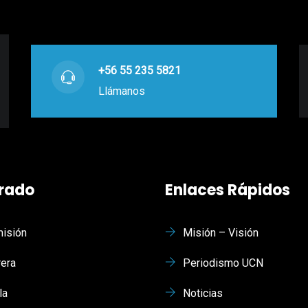
+56 55 235 5821
Llámanos
rado
Enlaces Rápidos
isión
Misión – Visión
rera
Periodismo UCN
la
Noticias