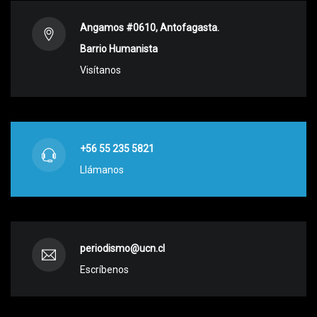
Angamos #0610, Antofagasta.
Barrio Humanista
Visítanos
+56 55 235 5821
Llámanos
periodismo@ucn.cl
Escríbenos