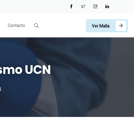
Contacto
Ver Malla
dismo UCN
N