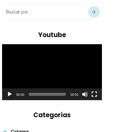
Youtube
Reproductor
de
vídeo
00:00
00:50
Categorías
Columna