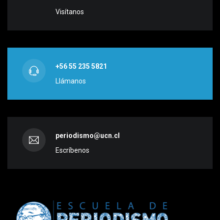
Visítanos
+56 55 235 5821
Llámanos
periodismo@ucn.cl
Escríbenos