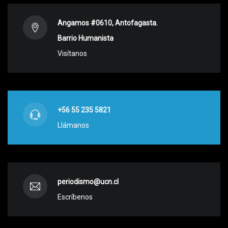
Angamos #0610, Antofagasta.
Barrio Humanista
Visítanos
+56 55 235 5821
Llámanos
periodismo@ucn.cl
Escríbenos