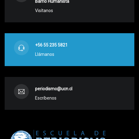
Barrio Humanista
Visítanos
+56 55 235 5821
Llámanos
periodismo@ucn.cl
Escríbenos