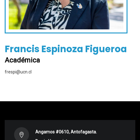
Francis Espinoza Figueroa
Académica
frespi@ucn.cl
Angamos #0610, Antofagasta.