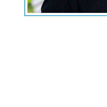
Angamos #0610, Antofagasta.
Barrio Humanista
Visítanos