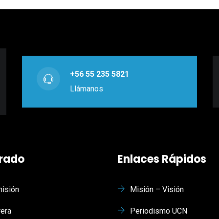
+56 55 235 5821
Llámanos
rado
Enlaces Rápidos
isión
Misión – Visión
rera
Periodismo UCN