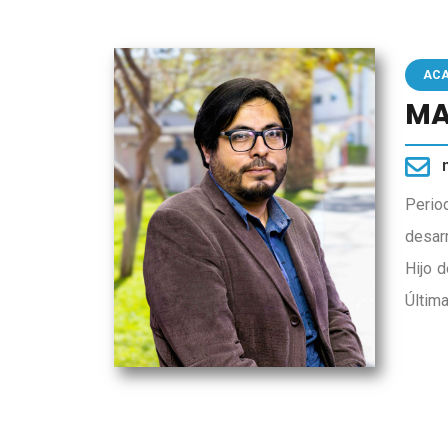
AC
MA
Perio
desar
Hijo 
Últim