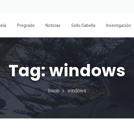
uela
Pregrado
Noticias
Sello Sabella
Investigación
Tag:
windows
Inicio
windows