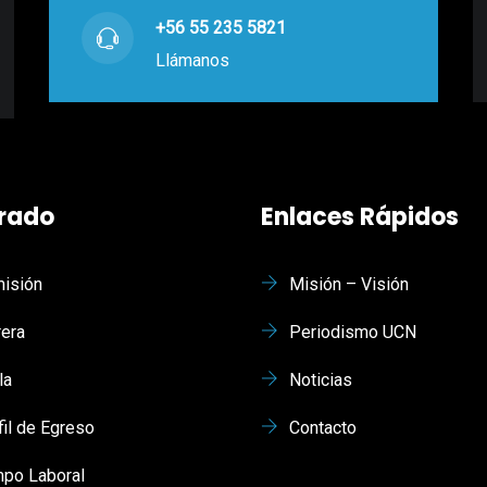
+56 55 235 5821
Llámanos
rado
Enlaces Rápidos
isión
Misión – Visión
rera
Periodismo UCN
la
Noticias
fil de Egreso
Contacto
po Laboral