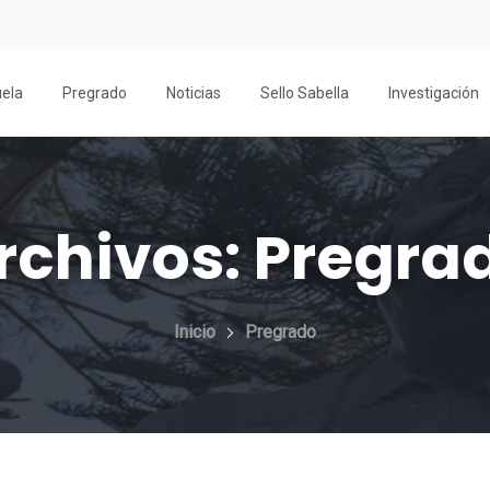
uela
Pregrado
Noticias
Sello Sabella
Investigación
rchivos:
Pregra
Inicio
Pregrado