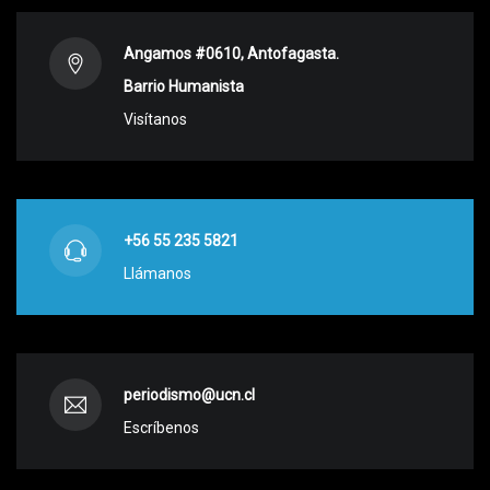
Angamos #0610, Antofagasta.
Barrio Humanista
Visítanos
+56 55 235 5821
Llámanos
periodismo@ucn.cl
Escríbenos