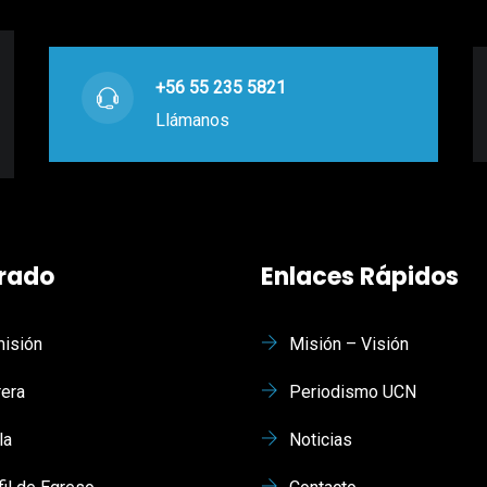
+56 55 235 5821
Llámanos
rado
Enlaces Rápidos
isión
Misión – Visión
rera
Periodismo UCN
la
Noticias