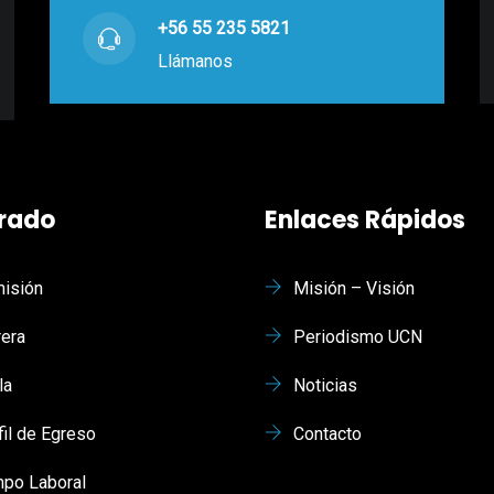
+56 55 235 5821
Llámanos
rado
Enlaces Rápidos
isión
Misión – Visión
rera
Periodismo UCN
la
Noticias
fil de Egreso
Contacto
po Laboral