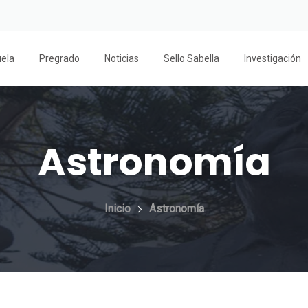
uela
Pregrado
Noticias
Sello Sabella
Investigación
Astronomía
Inicio
Astronomía