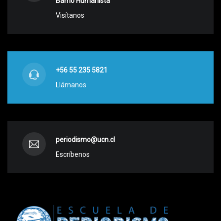
Barrio Humanista
Visítanos
+56 55 235 5821
Llámanos
periodismo@ucn.cl
Escríbenos