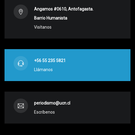
Angamos #0610, Antofagasta.
Barrio Humanista
Visítanos
+56 55 235 5821
Llámanos
periodismo@ucn.cl
Escríbenos