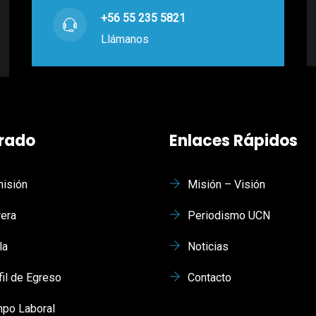
+56 55 235 5821
Llámanos
rado
Enlaces Rápidos
isión
Misión – Visión
rera
Periodismo UCN
la
Noticias
fil de Egreso
Contacto
po Laboral