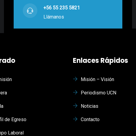
+56 55 235 5821
Llámanos
rado
Enlaces Rápidos
isión
Misión – Visión
rera
Periodismo UCN
la
Noticias
fil de Egreso
Contacto
po Laboral