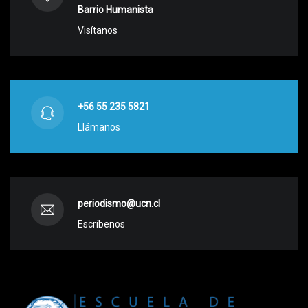
Barrio Humanista
Visítanos
+56 55 235 5821
Llámanos
periodismo@ucn.cl
Escríbenos