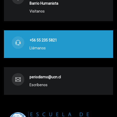
Barrio Humanista
Visítanos
+56 55 235 5821
Llámanos
periodismo@ucn.cl
Escríbenos