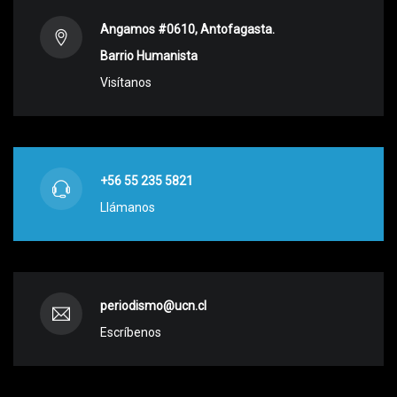
Angamos #0610, Antofagasta.
Barrio Humanista
Visítanos
+56 55 235 5821
Llámanos
periodismo@ucn.cl
Escríbenos