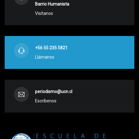
Barrio Humanista
Visítanos
+56 55 235 5821
Llámanos
periodismo@ucn.cl
Escríbenos