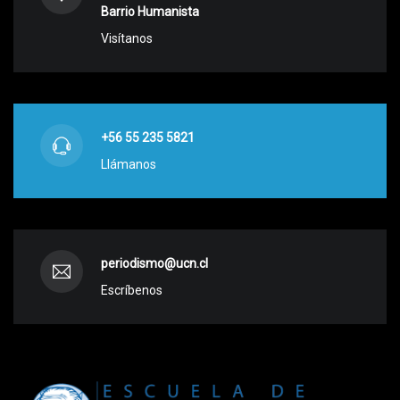
Barrio Humanista
Visítanos
+56 55 235 5821
Llámanos
periodismo@ucn.cl
Escríbenos