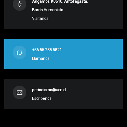
Angamos #0610, Antofagasta.
Barrio Humanista
Visítanos
+56 55 235 5821
Llámanos
periodismo@ucn.cl
Escríbenos