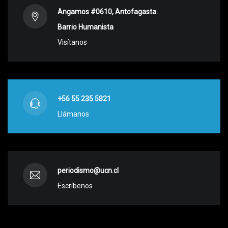
Angamos #0610, Antofagasta.
Barrio Humanista
Visítanos
+56 55 235 5821
Llámanos
periodismo@ucn.cl
Escríbenos