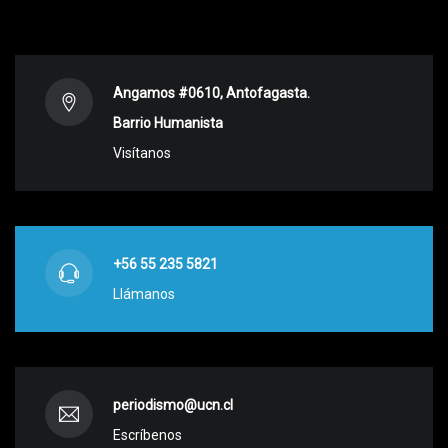
Angamos #0610, Antofagasta.
Barrio Humanista
Visítanos
+56 55 235 5821
Llámanos
periodismo@ucn.cl
Escríbenos