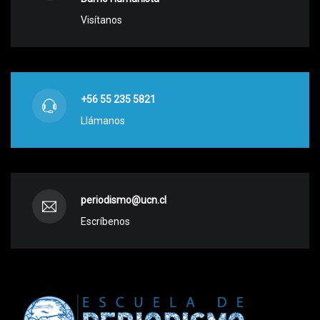
Visítanos
+56 55 235 5821
Llámanos
periodismo@ucn.cl
Escríbenos