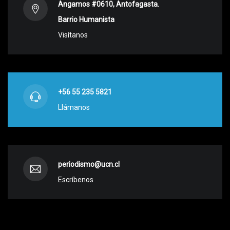
Angamos #0610, Antofagasta.
Barrio Humanista
Visítanos
+56 55 235 5821
Llámanos
periodismo@ucn.cl
Escríbenos