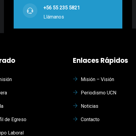
+56 55 235 5821
Llámanos
rado
Enlaces Rápidos
isión
Misión – Visión
rera
Periodismo UCN
la
Noticias
fil de Egreso
Contacto
po Laboral