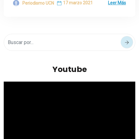
17 marzo 2021
Leer Más
Periodismo UCN
Youtube
Reproductor
de
vídeo