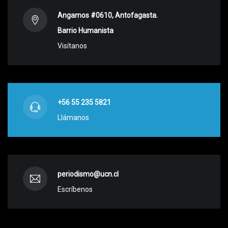
Angamos #0610, Antofagasta.
Barrio Humanista
Visítanos
+56 55 235 5821
Llámanos
periodismo@ucn.cl
Escríbenos