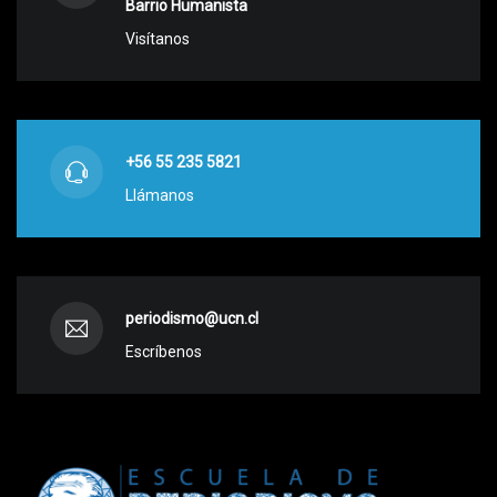
Barrio Humanista
Visítanos
+56 55 235 5821
Llámanos
periodismo@ucn.cl
Escríbenos