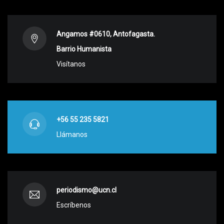
Angamos #0610, Antofagasta.
Barrio Humanista
Visítanos
+56 55 235 5821
Llámanos
periodismo@ucn.cl
Escríbenos