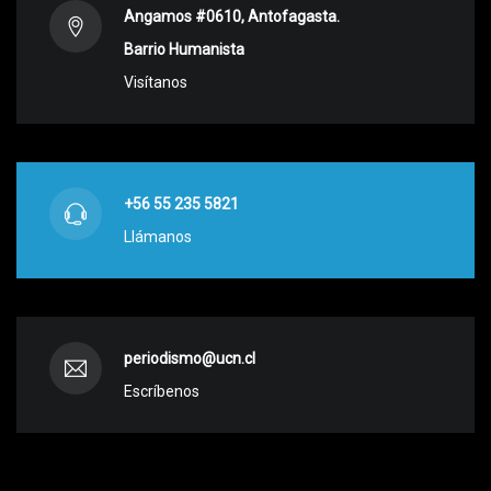
Angamos #0610, Antofagasta.
Barrio Humanista
Visítanos
+56 55 235 5821
Llámanos
periodismo@ucn.cl
Escríbenos