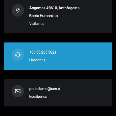
Angamos #0610, Antofagasta.
Barrio Humanista
Visítanos
+56 55 235 5821
Llámanos
periodismo@ucn.cl
Escríbenos