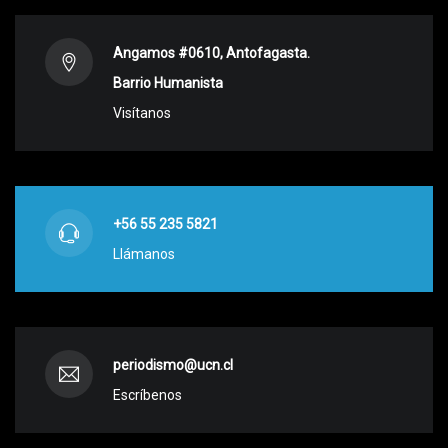
Angamos #0610, Antofagasta.
Barrio Humanista
Visítanos
+56 55 235 5821
Llámanos
periodismo@ucn.cl
Escríbenos