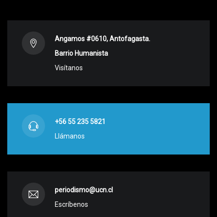
Angamos #0610, Antofagasta.
Barrio Humanista
Visítanos
+56 55 235 5821
Llámanos
periodismo@ucn.cl
Escríbenos