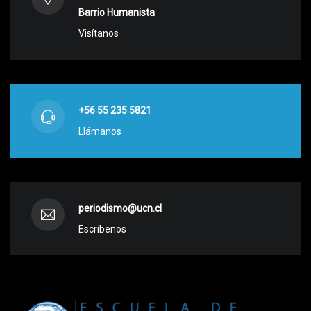
Barrio Humanista
Visítanos
+56 55 235 5821
Llámanos
periodismo@ucn.cl
Escríbenos