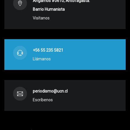
Angamos #0610, Antofagasta.
Barrio Humanista
Visítanos
+56 55 235 5821
Llámanos
periodismo@ucn.cl
Escríbenos