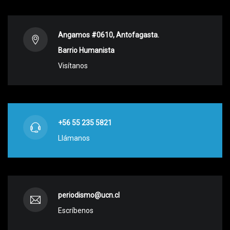
Angamos #0610, Antofagasta.
Barrio Humanista
Visítanos
+56 55 235 5821
Llámanos
periodismo@ucn.cl
Escríbenos