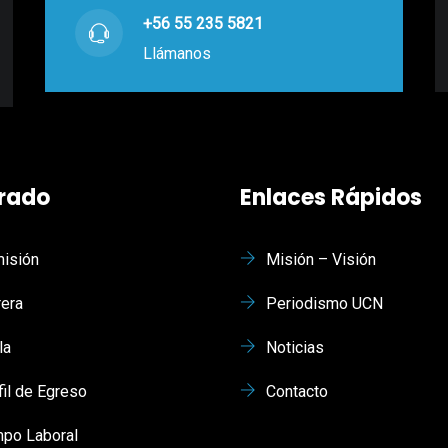
+56 55 235 5821
Llámanos
rado
Enlaces Rápidos
isión
Misión – Visión
rera
Periodismo UCN
la
Noticias
fil de Egreso
Contacto
po Laboral