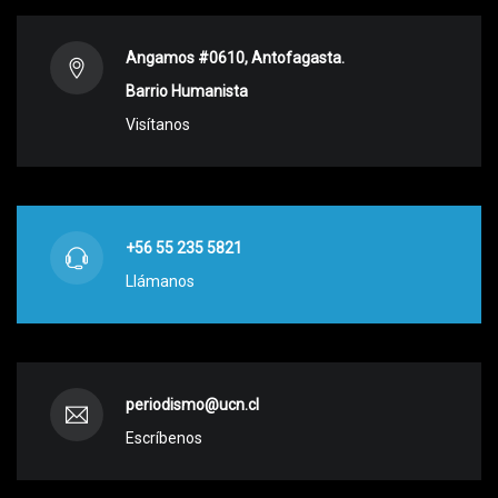
Angamos #0610, Antofagasta.
Barrio Humanista
Visítanos
+56 55 235 5821
Llámanos
periodismo@ucn.cl
Escríbenos