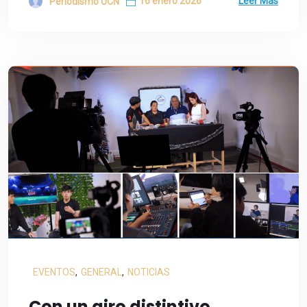
16 enero 2026
Leer Más
Periodismo UCN
EVENTOS
,
GENERAL
,
NOTICIAS
Con un giro distintivo,