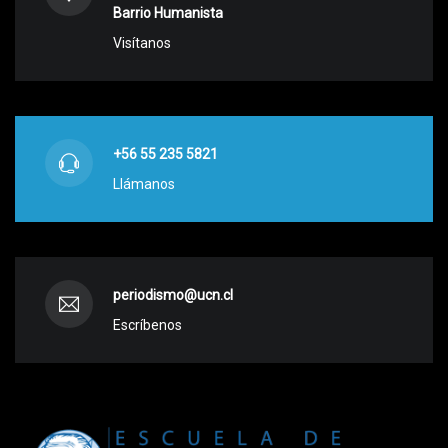
Barrio Humanista
Visítanos
+56 55 235 5821
Llámanos
periodismo@ucn.cl
Escríbenos