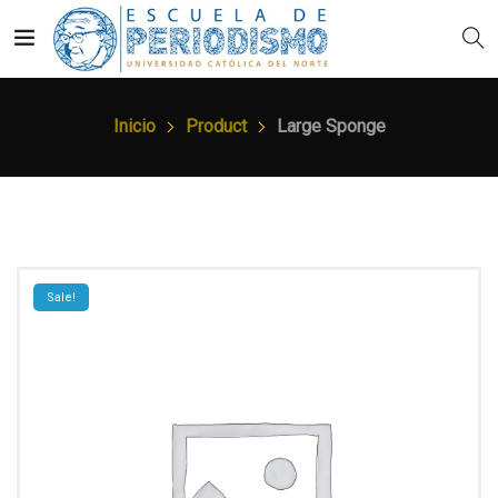
Inicio
Product
Large Sponge
Sale!