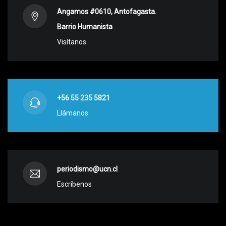
Angamos #0610, Antofagasta.
Barrio Humanista
Visítanos
+56 55 235 5821
Llámanos
periodismo@ucn.cl
Escríbenos