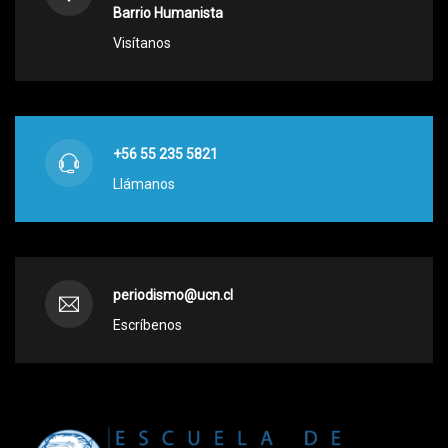
Barrio Humanista
Visítanos
+56 55 235 5821
Llámanos
periodismo@ucn.cl
Escríbenos