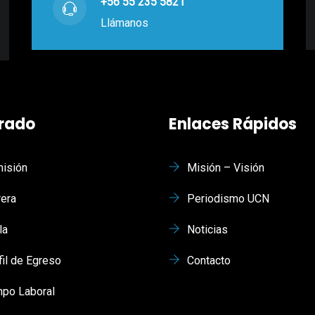
+56 55 235 5821
Llámanos
rado
Enlaces Rápidos
isión
Misión – Visión
rera
Periodismo UCN
la
Noticias
fil de Egreso
Contacto
po Laboral