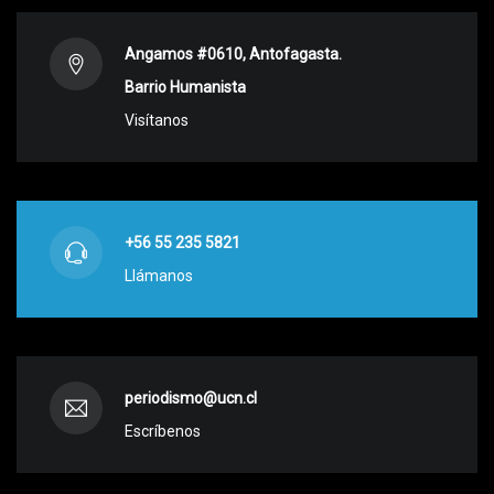
Angamos #0610, Antofagasta.
Barrio Humanista
Visítanos
+56 55 235 5821
Llámanos
periodismo@ucn.cl
Escríbenos