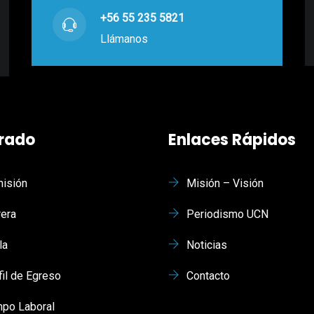
+56 55 235 5821
Llámanos
rado
Enlaces Rápidos
isión
Misión – Visión
rera
Periodismo UCN
la
Noticias
fil de Egreso
Contacto
po Laboral