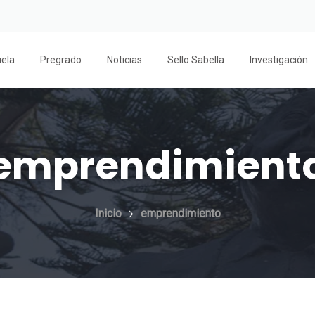
uela
Pregrado
Noticias
Sello Sabella
Investigación
emprendimient
Inicio
emprendimiento